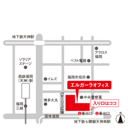
あなたの企業の「働きやすさ」PRしませんか？
2024/07/05
ホームページURL変更のお知らせ
2024/04/01
「福岡県正規雇用促進企業支援センター」はセンター名を変
更しました。
2024/02/08
企業の奨学金返還支援（代理返還）について
2023/11/20
労働組合と使用者のトラブルの解決をサポートします
2023/10/16
50歳代の社員のためのキャリアプラン相談を実施していま
す！