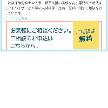
社会保険労務士や人事・採用支援の実績がある専門家で構成す
2026/05/14
るアドバイザーが企業の人材確保・定着・育成に関する相談を行
技術系企業インターンシップ事業への参加企業を募集します
っています。
チラシはこちら
2026/04/01
普通
令和8年度 年間スケジュールのご案内
2025/11/17
重要
福岡県最低賃金額改定のお知らせ
2024/10/21
【福岡県】移住希望者向け求人情報サイトへの求人掲載企業
を募集しています！【掲載無料】
2024/09/18
雇用センターが『優＆舞の知っトク！ふくおか』で特集され
ました！
2024/09/18