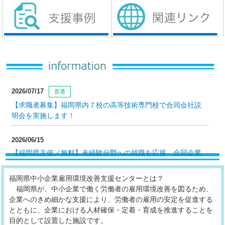
2026/07/17
普通
【求職者募集】福岡県内７校の高等技術専門校で合同会社説
明会を実施します！
2026/06/15
【福岡県主催／無料】未経験分野への就職を応援 合同企業
説明会への出展企業を募集しています！
福岡県中小企業雇用環境改善支援センターとは？
2026/06/12
セミナー
福岡県が、中小企業で働く労働者の雇用環境改善を図るため、
企業へのきめ細かな支援により、労働者の雇用の安定を促進する
福岡県主催 「選ばれる企業」になるための「働き方改革」
とともに、企業における人材確保・定着・育成を推進することを
セミナー開催のご案内
目的として設置した施設です。